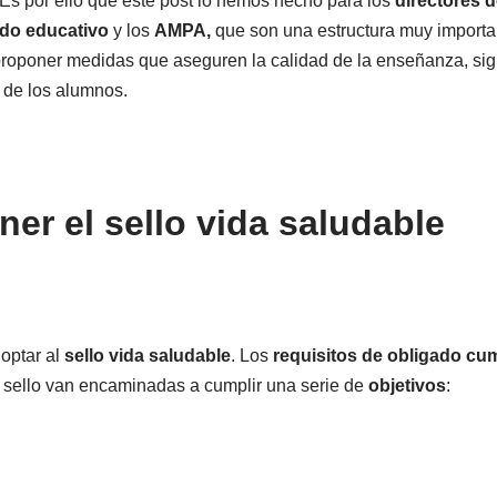
 Es por ello que este post lo hemos hecho para los
directores d
o educativo
y los
AMPA,
que son una estructura muy importa
 proponer medidas que aseguren la calidad de la enseñanza, si
 de los alumnos.
er el sello vida saludable
optar al
sello vida saludable
. Los
requisitos de obligado cu
 sello van encaminadas a cumplir una serie de
objetivos
: