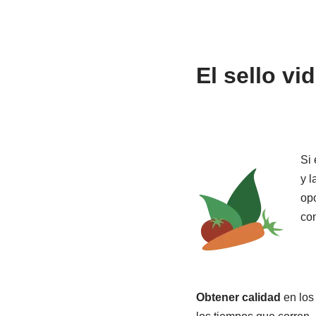
El sello vi
Si
y l
opo
con
Obtener calidad
en los