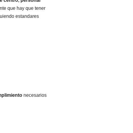
e centro,
personal
nte que hay que tener
guiendo estandares
mplimiento
necesarios