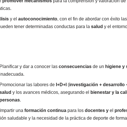
y
promover
mecanismos
para la comprensión y valoración de
ticas.
isis
y el
autoconocimiento
, con el fin de abordar con éxito las
ueden tener determinadas conductas para la
salud
y el entorn
Planificar y dar a conocer las
consecuencias
de un
higiene y 
inadecuada.
Promocionar las labores de
I+D+I
(
investigación + desarrollo
salud
y los avances médicos, asegurando el
bienestar y la ca
personas
.
Impartir una
formación continua
para los
docentes y
el
profe
ción saludable y la necesidad de la práctica de deporte de forma