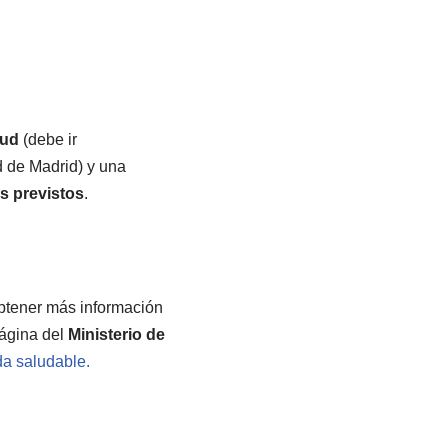
tud
(debe ir
 de Madrid) y una
os previstos
.
btener más información
página del
Ministerio de
da saludable.