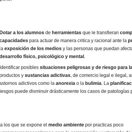
Dotar a los alumnos
de
herr
amientas
que le transfieran
comp
capacidades
para actuar de manera critica y racional ante la
p
la
exposición de los medios
y las personas que puedan afect
desarrollo físico, psicológico y mental
.
Identificar posibles
situaciones peligrosas y de riesgo para l
productos y
sustancias adictivas
, de comercio legal e ilegal, 
astornos adictivos como la
anorexia
o la
bulimia
. La
planifica
iesgos puede disminuir drásticamente los casos de patologías p
 a los que se expone el
medio ambiente
por practicas
poco