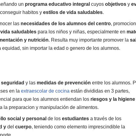
señando un
programa educativo integral
cuyos
objetivos
y
e
conseguir habitos y
estilos de vida saludables
.
nocer las
necesidades de los alumnos del centro
, promocio
 vida saludables
para los niños y niñas, especialmente en
mate
imentación y nutrición
. Resulta muy importante promover la
sa
a equidad, sin importar la edad o genero de los alumnos.
, seguridad
y las
medidas de prevención
entr
e los alumnos. P
ases en la
extraescolar de cocina
están divididas en 3 partes,
encial para que los alumnos entiendan los
riesgos y la higiene
a la preparacion y manipulación de alimentos.
lo social y personal
de los
estudiantes
a través de los
d y
del
cuerpo
, teniendo como elemento imprescindible la
porte.