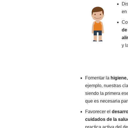
Di
en 
Co
de
al
y l
Fomentar la
higiene
ejemplo, nuestras cl
siendo la primera es
que es necesaria par
Favorecer el
desarrol
cuidados de la salu
practica activa del de