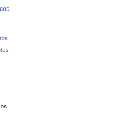
 605
tos
ntos
dos.