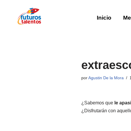
Saltar
Inicio
Me
al
contenido
extraesco
por
Agustin De la Mora
¿Sabemos que
le apas
¿Disfrutarán con aquel