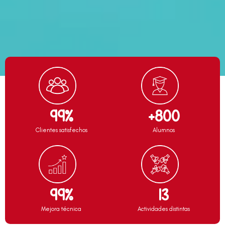
99%
+800
Clientes satisfechos
Alumnos
99%
13
Mejora técnica
Actividades distintas