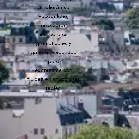
ampliarán su
vocabulario,
reforzarán
estructuras
gramaticales y
ganarán seguridad
para
expresarse con
fluidez en situaciones
reales.