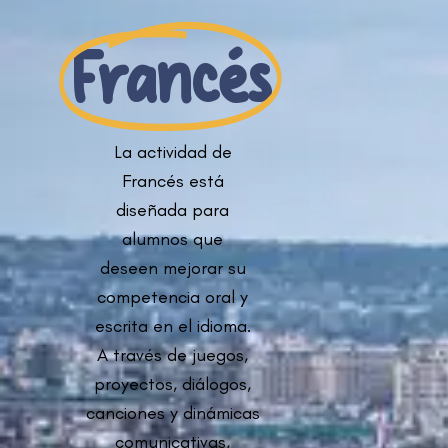
Francés
La actividad de
Francés está
diseñada para
alumnos que
deseen mejorar su
competencia oral y
escrita en el idioma.
A través de juegos,
proyectos, diálogos,
canciones y dinámicas
comunicativas,