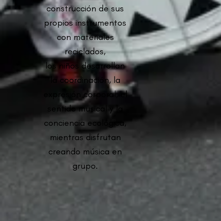
construcción de sus
propios instrumentos
con materiales
reciclados,
los niños desarrollan
la coordinación, la
expresión corporal, el
sentido musical y la
conciencia ecológica,
mientras disfrutan
creando música en
grupo.