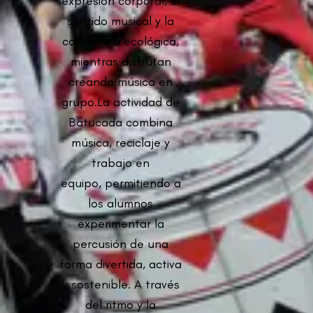
expresión corporal, el
sentido musical y la
conciencia ecológica,
mientras disfrutan
creando música en
grupo.La actividad de
Batucada combina
música, reciclaje y
trabajo en
equipo, permitiendo a
los alumnos
experimentar la
percusión de una
forma divertida, activa
y sostenible. A través
del ritmo y la