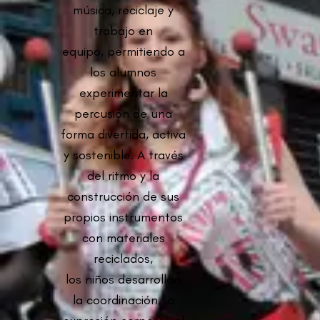
música, reciclaje y
trabajo en
equipo, permitiendo a
los alumnos
experimentar la
percusión de una
forma divertida, activa
y sostenible. A través
del ritmo y la
construcción de sus
propios instrumentos
con materiales
reciclados,
los niños desarrollan
la coordinación, la