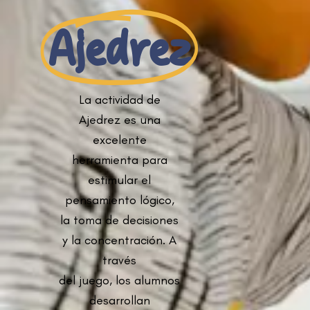
Ajedrez
La actividad de
Ajedrez es una
excelente
herramienta para
estimular el
pensamiento lógico,
la toma de decisiones
y la concentración. A
través
del juego, los alumnos
desarrollan