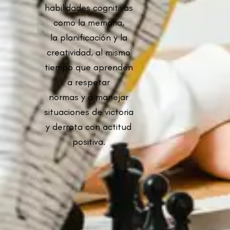
habilidades cognitivas
como la memoria,
la planificación y la
creatividad, al mismo
tiempo que aprenden
a respetar
normas y a manejar
situaciones de victoria
y derrota con actitud
positiva.