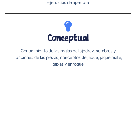
ejercicios de apertura
Conceptual
Conocimiento de las reglas del ajedrez, nombres y
funciones de las piezas, conceptos de jaque, jaque mate,
tablas y enroque
Actitudinal
Desarrollo de la paciencia, el respeto por el oponente, la
tolerancia ante la derrota y la valoración del esfuerzo
personal y el aprendizaje